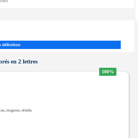
ibles
 définition
rés en 2 lettres
100%
vas, trognon, résidu.