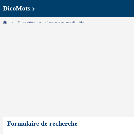
DicoMots
.fr
Mots croisés
Chercher avec une définition
Formulaire de recherche