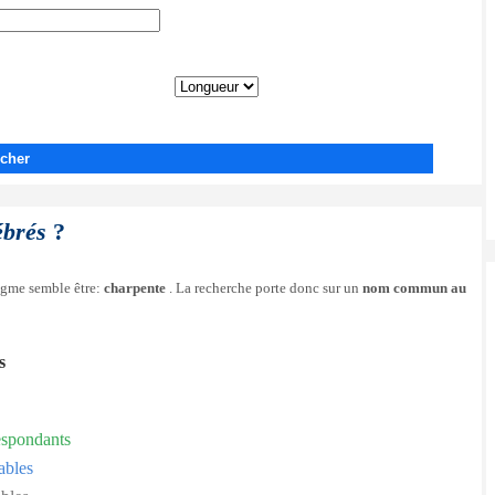
cher
ébrés
?
nigme semble être:
charpente
. La recherche porte donc sur un
nom commun au
s
espondants
ables