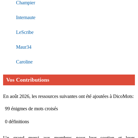
Champier
Internaute
LeScribe
Maur34
Caroline
Vos Contributions
En août 2026, les ressources suivantes ont été ajoutées à DicoMots:
99 énigmes de mots croisés
0 définitions
Un grand merci aux membres pour leur soutien et leurs