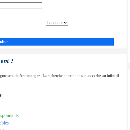
cher
ent
?
nigme semble être:
manger
. La recherche porte donc sur un
verbe au infinitif
s
espondants
ables