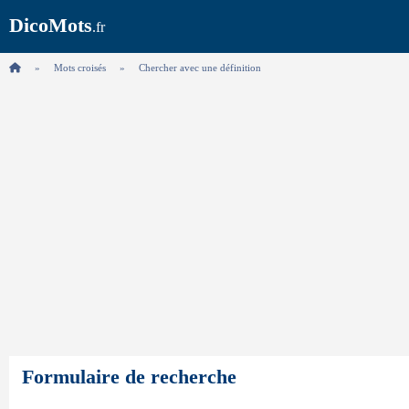
DicoMots
.fr
Mots croisés
Chercher avec une définition
Formulaire de recherche