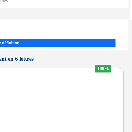
ibles
 définition
t en 6 lettres
100%