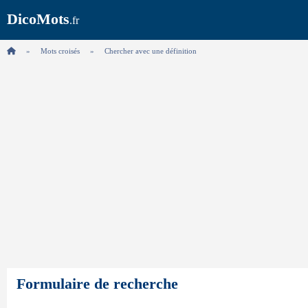
DicoMots
.fr
Mots croisés
Chercher avec une définition
Formulaire de recherche