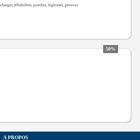
harger, réhabiliter, justifier, légitimer, prouver.
50%
A PROPOS