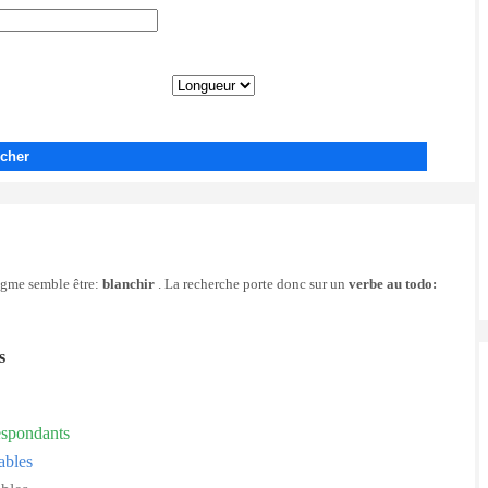
cher
nigme semble être:
blanchir
. La recherche porte donc sur un
verbe au todo:
s
espondants
ables