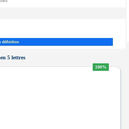
ibles
 définition
en 5 lettres
100%