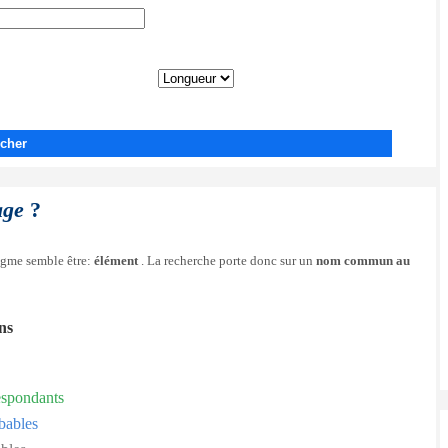
cher
age
?
nigme semble être:
élément
. La recherche porte donc sur un
nom commun au
ons
espondants
bables