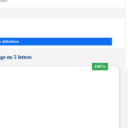
ibles
 définition
e en 5 lettres
100%