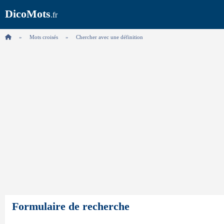
DicoMots
.fr
Mots croisés
Chercher avec une définition
Formulaire de recherche