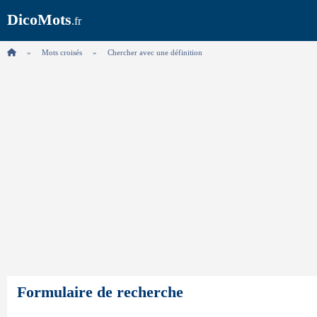
DicoMots
.fr
Mots croisés
Chercher avec une définition
Formulaire de recherche