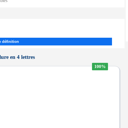
ibles
 définition
ure en 4 lettres
100%