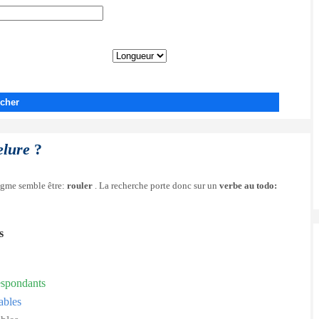
cher
elure
?
nigme semble être:
rouler
. La recherche porte donc sur un
verbe au todo:
s
espondants
ables