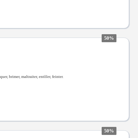
50%
quer, brimer, maltraiter, entôler, feinter.
50%