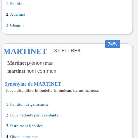
Punition
A du mal
Chagrin
74%
MARTINET
Martinet
mas
martinet
Synonyme de MARTINET
fouet, discipline, hirondelle, hirondeau, sterne, marteau.
Punition de garnement
Fouet redouté par les enfants
Instrument à cordes
Oiseau passereau