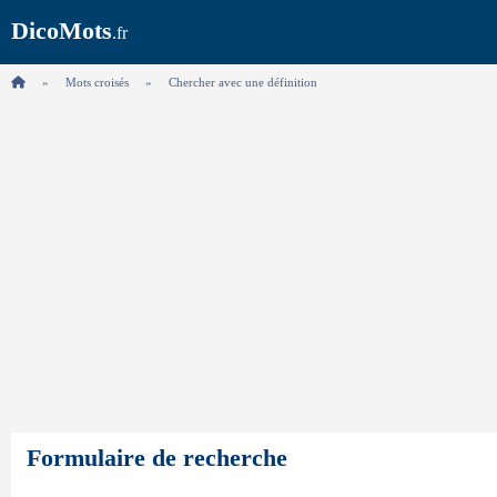
DicoMots
.fr
Mots croisés
Chercher avec une définition
Formulaire de recherche