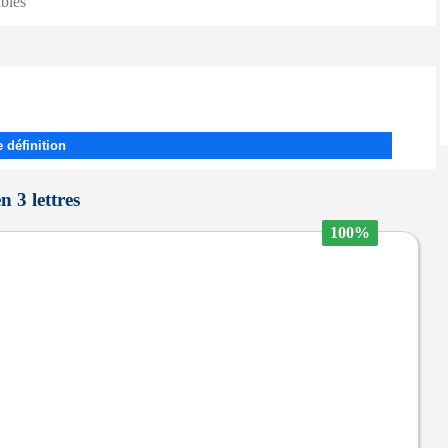
ibles
 définition
n 3 lettres
100%