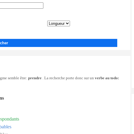
cher
nigme semble être:
prendre
. La recherche porte donc sur un
verbe au todo:
ons
espondants
bables