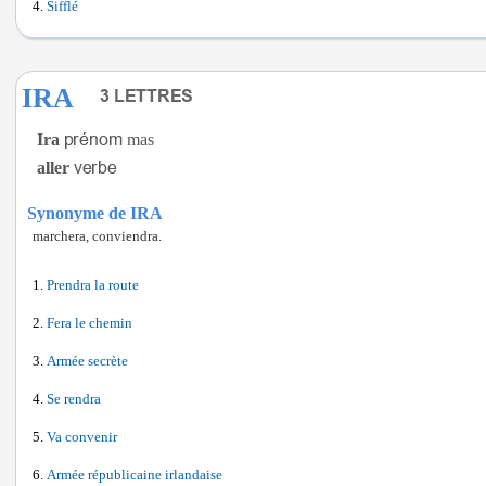
Sifflé
IRA
Ira
mas
aller
Synonyme de IRA
marchera, conviendra.
Prendra la route
Fera le chemin
Armée secrète
Se rendra
Va convenir
Armée républicaine irlandaise