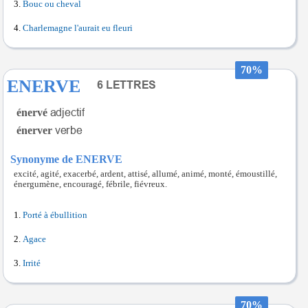
Bouc ou cheval
Charlemagne l'aurait eu fleuri
70%
ENERVE
énervé
énerver
Synonyme de ENERVE
excité, agité, exacerbé, ardent, attisé, allumé, animé, monté, émoustillé,
énergumène, encouragé, fébrile, fiévreux.
Porté à ébullition
Agace
Irrité
70%