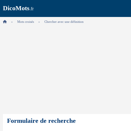
DicoMots
.fr
Mots croisés
Chercher avec une définition
Formulaire de recherche