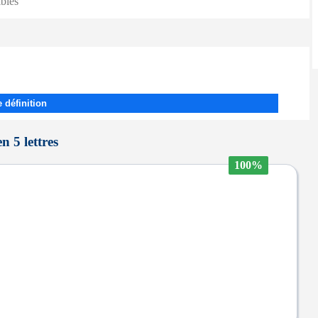
ibles
 définition
n 5 lettres
100%