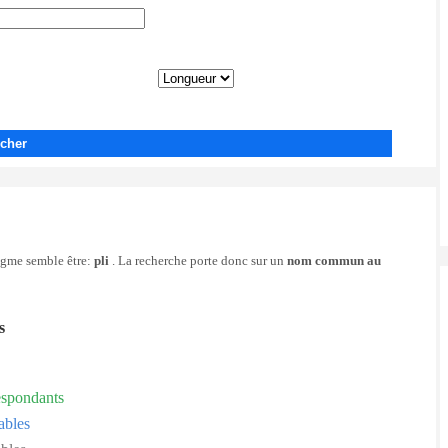
cher
nigme semble être:
pli
. La recherche porte donc sur un
nom commun au
s
espondants
ables