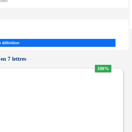
ibles
 définition
en 7 lettres
100%