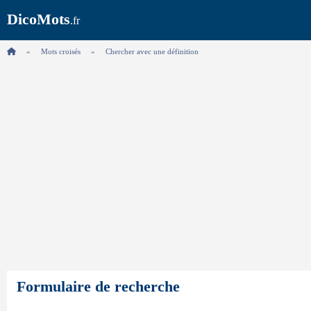
DicoMots
.fr
Mots croisés
Chercher avec une définition
Formulaire de recherche