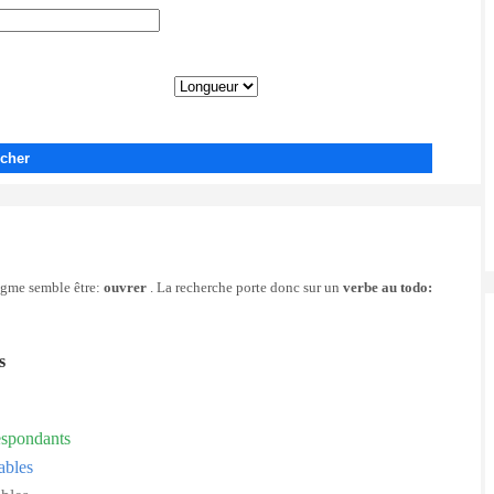
cher
nigme semble être:
ouvrer
. La recherche porte donc sur un
verbe au todo:
s
espondants
ables