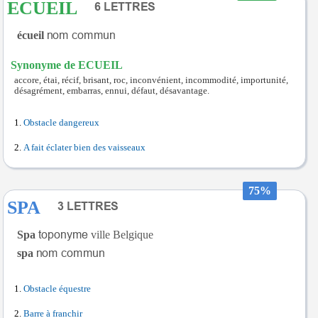
ECUEIL
écueil
Synonyme de ECUEIL
accore, étai, récif, brisant, roc, inconvénient, incommodité, importunité,
désagrément, embarras, ennui, défaut, désavantage.
Obstacle dangereux
A fait éclater bien des vaisseaux
75%
SPA
Spa
ville Belgique
spa
Obstacle équestre
Barre à franchir