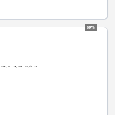
60%
caner, railler, moquer, rictus.