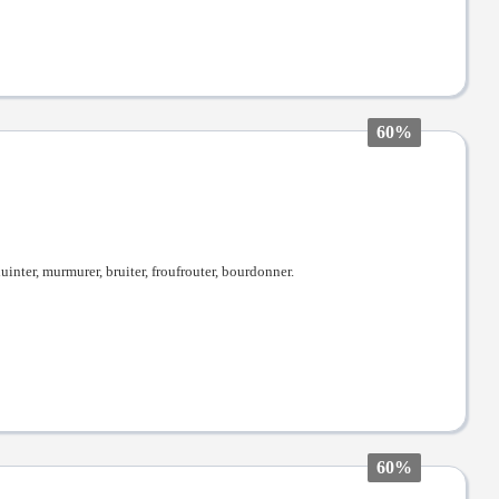
60%
huinter, murmurer, bruiter, froufrouter, bourdonner.
60%