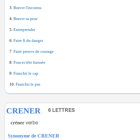
Braver l'inconnu
Braver sa peur
Entreprendre
Faire fi du danger
Faire preuve de courage
Foncer tête baissée
Franchir le cap
Franchir le pas
CRENER
créner
Synonyme de CRENER