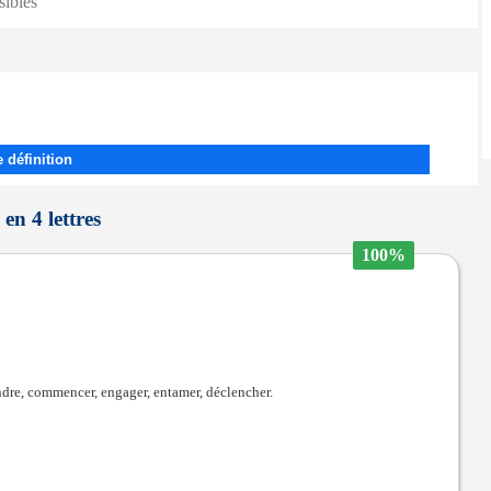
sibles
 définition
en 4 lettres
100%
prendre, commencer, engager, entamer, déclencher.