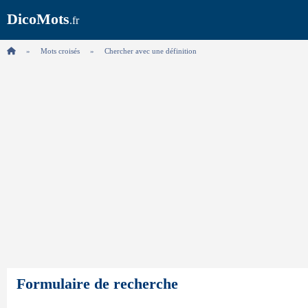
DicoMots
.fr
Mots croisés
Chercher avec une définition
Formulaire de recherche