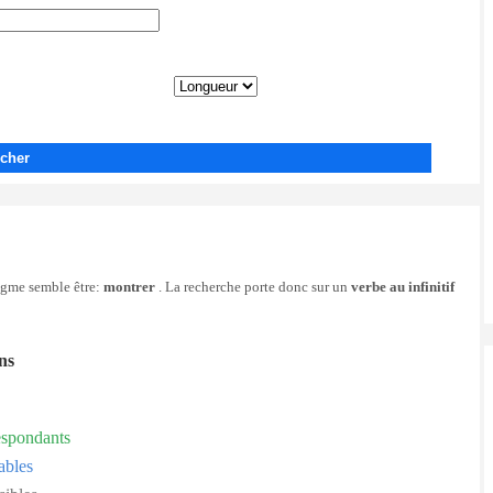
cher
nigme semble être:
montrer
. La recherche porte donc sur un
verbe au infinitif
ons
espondants
ables