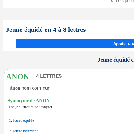
0 mots poss
Jeune équidé en 4 à 8 lettres
Ajouter une
Jeune équidé en
ANON
ânon
Synonyme de ANON
âne, bourriquet, tourniquet.
Jeune équidé
Jeune bourricot