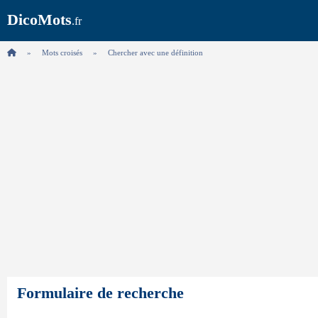
DicoMots
.fr
Mots croisés
Chercher avec une définition
Formulaire de recherche