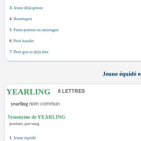
Jeune déjà grison
Bourriquet
Futur porteur en montagne
Petit baudet
Petit gris et déjà têtu
Jeune équidé en
YEARLING
yearling
Synonyme de YEARLING
poulain, pur-sang.
Jeune équidé