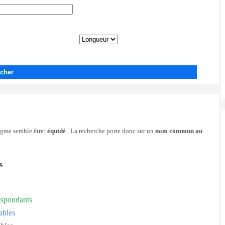
cher
nigme semble être:
équidé
. La recherche porte donc sur un
nom commun au
s
espondants
ables