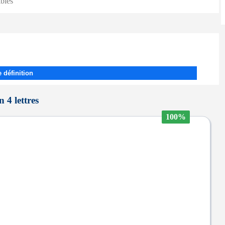
ibles
 définition
 4 lettres
100%