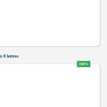
 8 lettres
100%