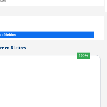
ibles
 définition
re en 6 lettres
100%