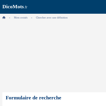
DicoMots
.fr
Mots croisés
Chercher avec une définition
Formulaire de recherche