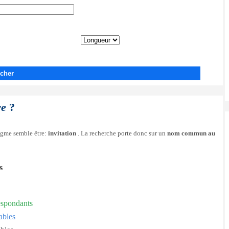
cher
re
?
nigme semble être:
invitation
. La recherche porte donc sur un
nom commun au
s
espondants
ables