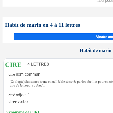
4 mots poss
Habit de marin en 4 à 11 lettres
Ajouter une
Habit de marin e
CIRE
cire
(Zoologie) Substance jaune et malléable sécrétée par les abeilles pour confec
cire de la bougie a fondu.
ciré
cirer
Synonyme de CIRE