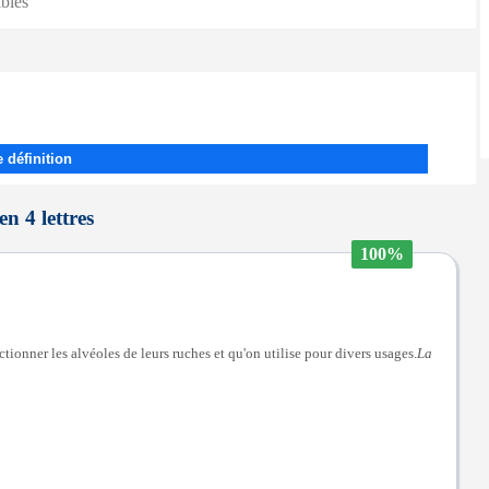
ibles
 définition
n 4 lettres
100%
tionner les alvéoles de leurs ruches et qu'on utilise pour divers usages.
La