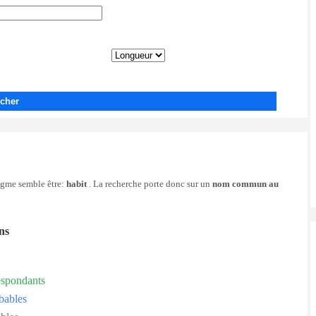
cher
nigme semble être:
habit
. La recherche porte donc sur un
nom commun au
ons
espondants
bables