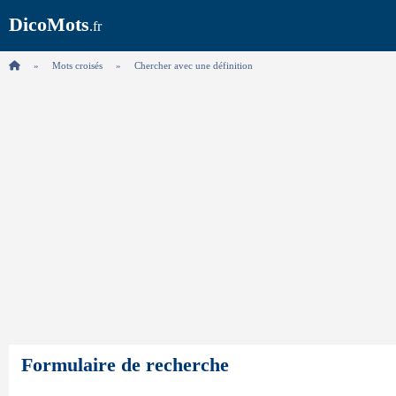
DicoMots
.fr
Mots croisés
Chercher avec une définition
Formulaire de recherche