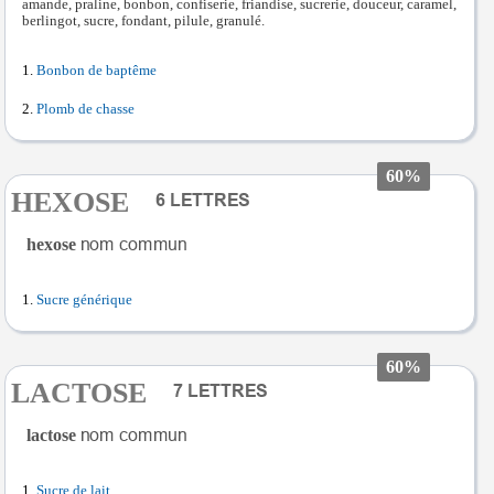
amande, praline, bonbon, confiserie, friandise, sucrerie, douceur, caramel,
berlingot, sucre, fondant, pilule, granulé.
Bonbon de baptême
Plomb de chasse
60%
HEXOSE
hexose
Sucre générique
60%
LACTOSE
lactose
Sucre de lait