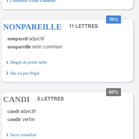
Confiserie à base d'amande
70%
NONPAREILLE
nonpareil
nonpareille
Dragée de petite taille
Qui n'a pas d'égal
60%
CANDI
candi
candir
Sucre cristallisé