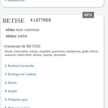
Bonbon noir
60%
BETISE
bêtise
bêtiser
Synonyme de BETISE
ânerie, balourdise, sottise, stupidité, gaucherie, maladresse, gaffe, bévue,
niaiserie, imbécillité, idiotie, inanité, absurdité.
Bonbon à la menthe
Berlingot de Cambrai
Idiotie
Ineptie
N'importe quoi