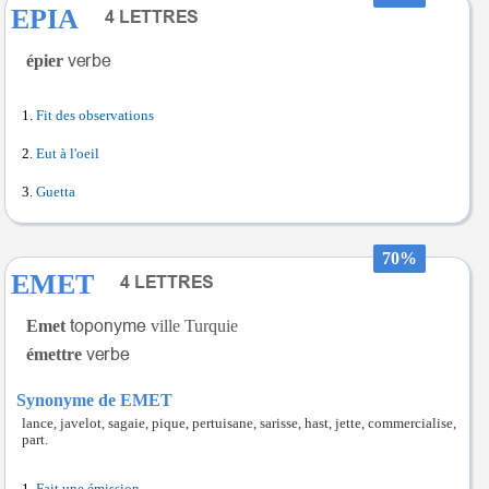
EPIA
épier
Fit des observations
Eut à l'oeil
Guetta
70%
EMET
Emet
ville Turquie
émettre
Synonyme de EMET
lance, javelot, sagaie, pique, pertuisane, sarisse, hast, jette, commercialise,
part.
Fait une émission