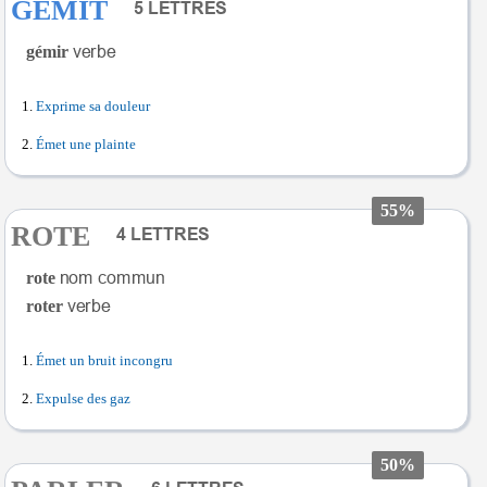
GEMIT
gémir
Exprime sa douleur
Émet une plainte
55%
ROTE
rote
roter
Émet un bruit incongru
Expulse des gaz
50%