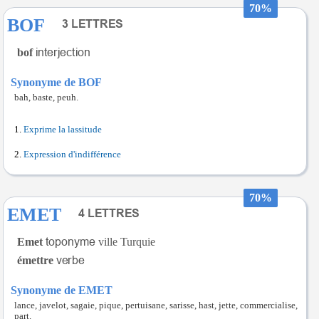
70%
BOF
bof
Synonyme de BOF
bah, baste, peuh.
Exprime la lassitude
Expression d'indifférence
70%
EMET
Emet
ville Turquie
émettre
Synonyme de EMET
lance, javelot, sagaie, pique, pertuisane, sarisse, hast, jette, commercialise,
part.