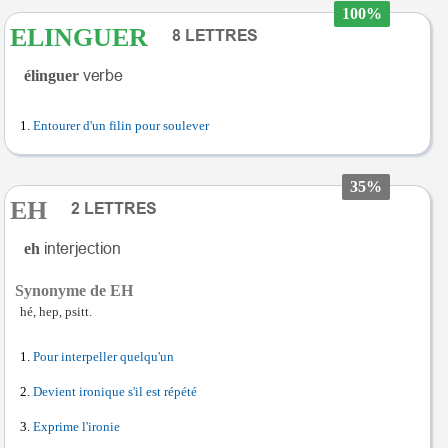
100%
ELINGUER
élinguer
Entourer d'un filin pour soulever
35%
EH
eh
Synonyme de EH
hé, hep, psitt.
Pour interpeller quelqu'un
Devient ironique s'il est répété
Exprime l'ironie