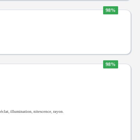
98%
98%
 éclat, illumination, nitescence, rayon.