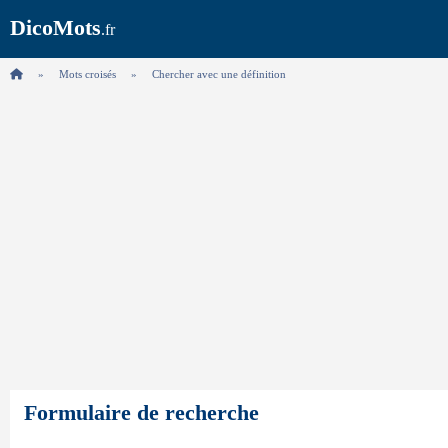
DicoMots
.fr
Mots croisés
Chercher avec une définition
Formulaire de recherche