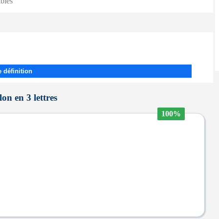
ibles
 définition
on en 3 lettres
100%