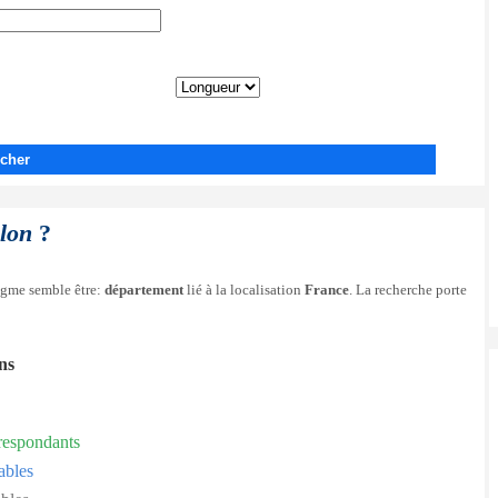
cher
lon
?
nigme semble être:
département
lié à la localisation
France
. La recherche porte
ons
respondants
ables