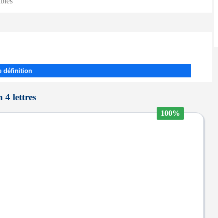
ibles
 définition
 4 lettres
100%