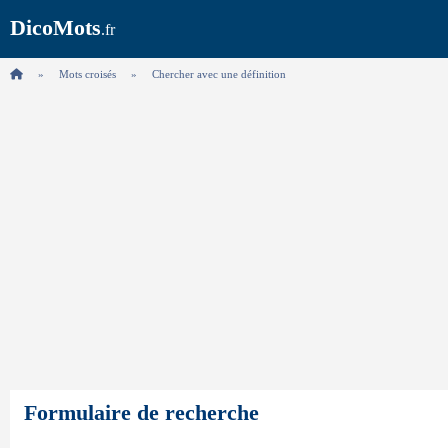
DicoMots
.fr
Mots croisés
Chercher avec une définition
Formulaire de recherche