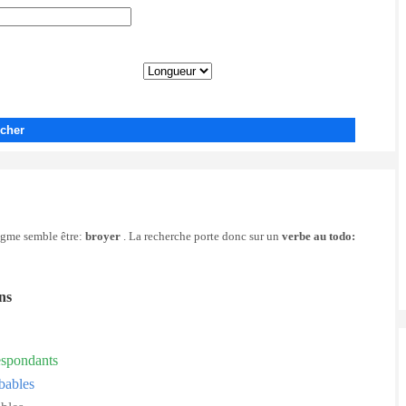
cher
nigme semble être:
broyer
. La recherche porte donc sur un
verbe au todo:
ons
espondants
bables