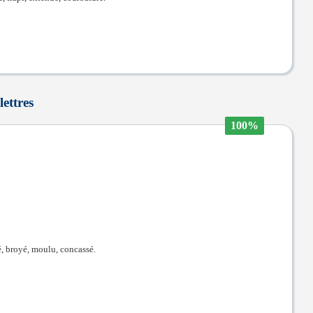
lettres
100%
é, broyé, moulu, concassé.