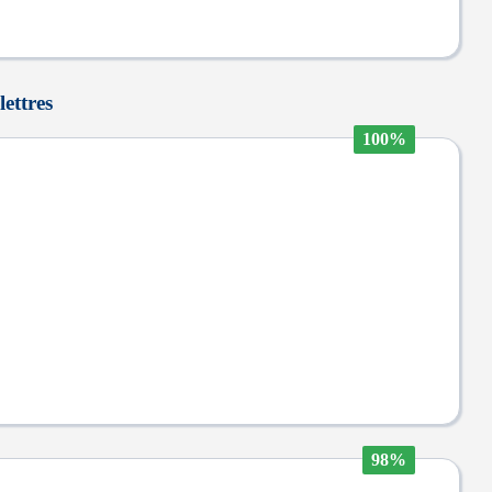
lettres
100%
98%