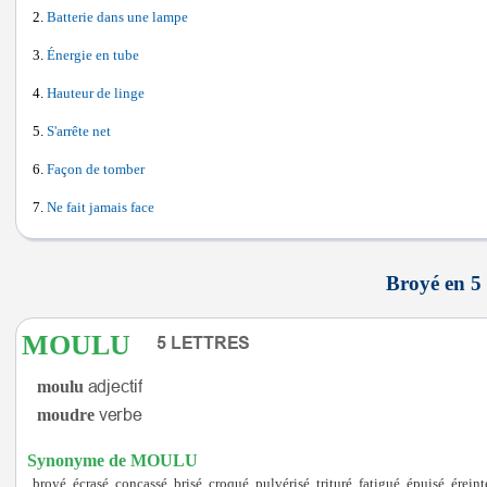
Batterie dans une lampe
Énergie en tube
Hauteur de linge
S'arrête net
Façon de tomber
Ne fait jamais face
Broyé en 5 
MOULU
moulu
moudre
Synonyme de MOULU
broyé, écrasé, concassé, brisé, croqué, pulvérisé, trituré, fatigué, épuisé, éreint