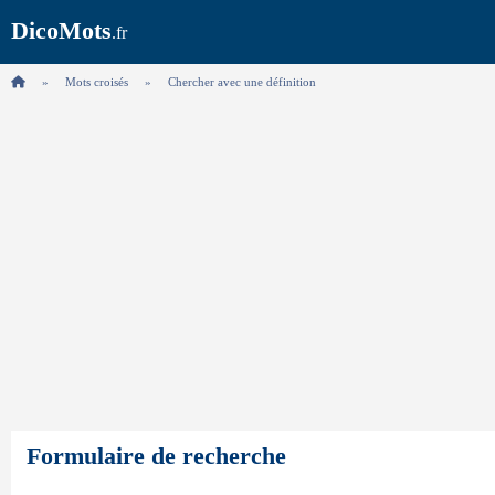
DicoMots
.fr
Mots croisés
Chercher avec une définition
Formulaire de recherche