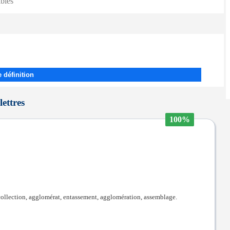
ibles
 définition
lettres
100%
collection, agglomérat, entassement, agglomération, assemblage.