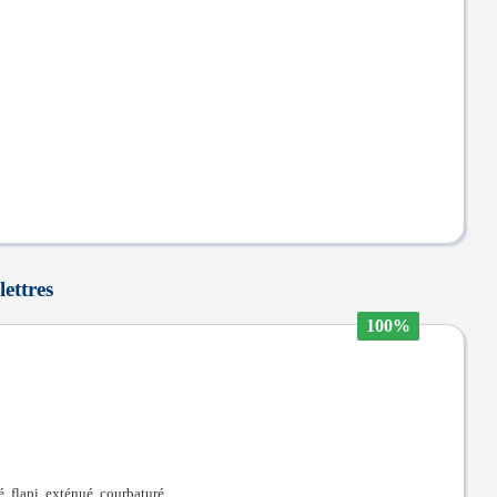
lettres
100%
é, flapi, exténué, courbaturé.