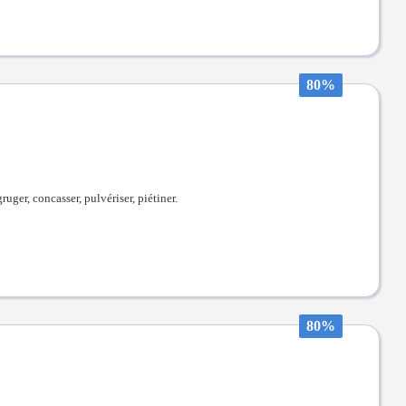
80%
gruger, concasser, pulvériser, piétiner.
80%