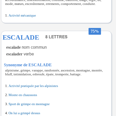
accoutumance, insensibilisation, coutume, tradition, usage, règle, us,
mode, mœurs, encroûtement, errements, comportement, conduite.
Activité mécanique
75%
ESCALADE
escalade
escalader
Synonyme de ESCALADE
alpinisme, grimpe, varappe, randonnée, ascension, montagne, montée,
bluff, intimidation, esbroufe, épate, tromperie, battage.
Activité pratiquée par les alpinistes
Monte en chaussons
Sport de grimpe en montagne
On lui a grimpé dessus