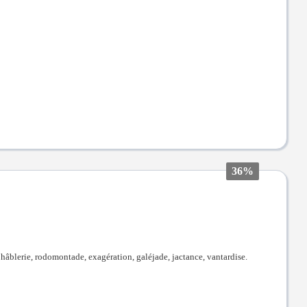
36%
 hâblerie, rodomontade, exagération, galéjade, jactance, vantardise.