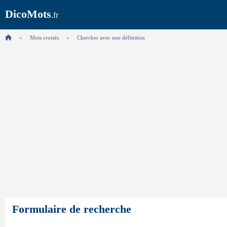
DicoMots
.fr
Mots croisés
Chercher avec une définition
Formulaire de recherche