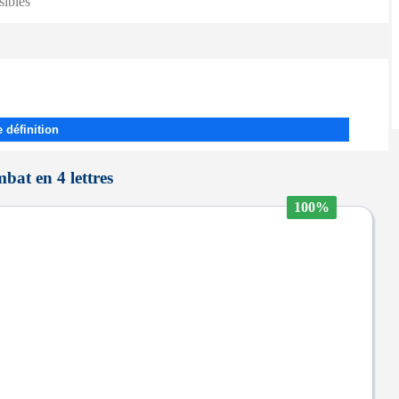
sibles
 définition
bat en 4 lettres
100%